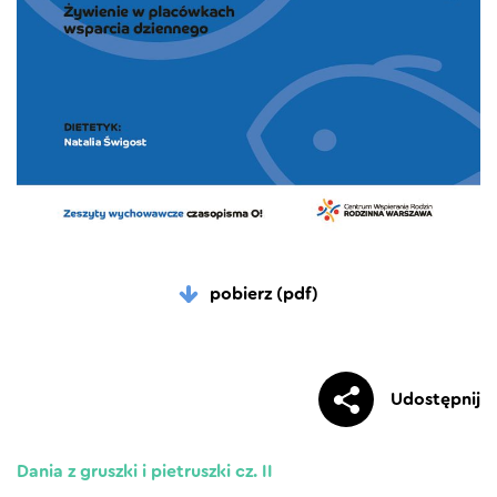
pobierz (pdf)
Udostępnij
Dania z gruszki i pietruszki cz. II