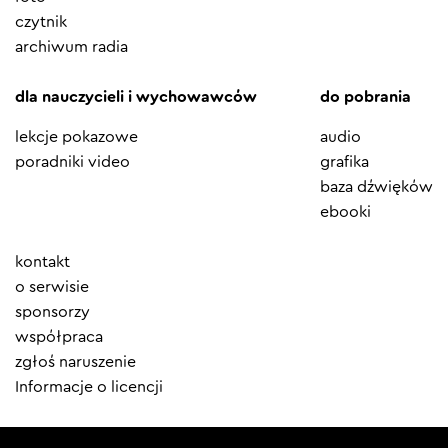
czytnik
archiwum radia
dla nauczycieli i wychowawców
do pobrania
lekcje pokazowe
audio
poradniki video
grafika
baza dźwięków
ebooki
Element
kontakt
menu
o serwisie
sponsorzy
współpraca
zgłoś naruszenie
Informacje o licencji