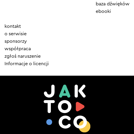
baza dźwięków
ebooki
Element
kontakt
menu
o serwisie
sponsorzy
współpraca
zgłoś naruszenie
Informacje o licencji