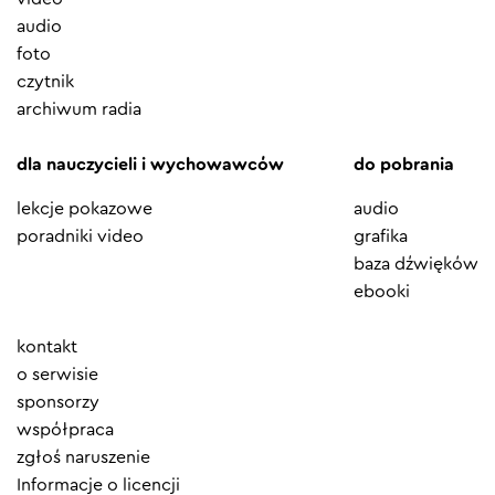
audio
foto
czytnik
archiwum radia
dla nauczycieli i wychowawców
do pobrania
lekcje pokazowe
audio
poradniki video
grafika
baza dźwięków
ebooki
Element
kontakt
menu
o serwisie
sponsorzy
współpraca
zgłoś naruszenie
Informacje o licencji