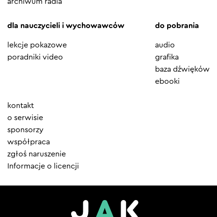
archiwum radia
dla nauczycieli i wychowawców
do pobrania
lekcje pokazowe
audio
poradniki video
grafika
baza dźwięków
ebooki
Element
kontakt
menu
o serwisie
sponsorzy
współpraca
zgłoś naruszenie
Informacje o licencji