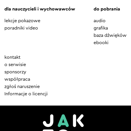
dla nauczycieli i wychowawców
do pobrania
lekcje pokazowe
audio
poradniki video
grafika
baza dźwięków
ebooki
Element
kontakt
menu
o serwisie
sponsorzy
współpraca
zgłoś naruszenie
Informacje o licencji