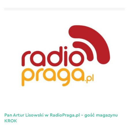
Pan Artur Lisowski w RadioPraga.pl – gość magazynu
KROK