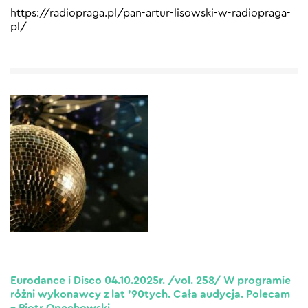
https://radiopraga.pl/pan-artur-lisowski-w-radiopraga-
pl/
Eurodance i Disco 04.10.2025r. /vol. 258/ W programie
różni wykonawcy z lat ’90tych. Cała audycja. Polecam
– Piotr Opęchowski.