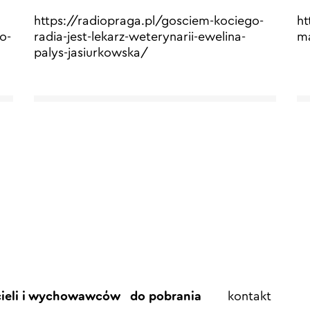
https://radiopraga.pl/gosciem-kociego-
ht
o-
radia-jest-lekarz-weterynarii-ewelina-
ma
palys-jasiurkowska/
Element
cieli i wychowawców
do pobrania
kontakt