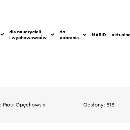
dla nauczycieli
do
MARiD
aktualno
i wychowawców
pobrania
: Piotr Opęchowski
Odsłony: 818