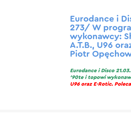
Eurodance i Di
273/ W program
wykonawcy: Sha
A.T.B., U96 ora
Piotr Opęchow
Eurodance i Disco 21.03
’90te i topowi wykonaw
U96 oraz E-Rotic. Polec