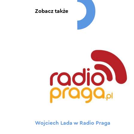
Zobacz także
Wojciech Lada w Radio Praga