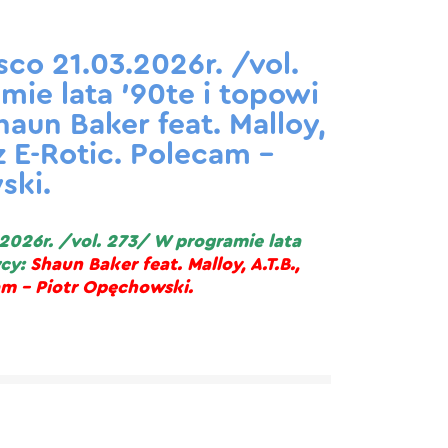
sco 21.03.2026r. /vol.
ie lata ’90te i topowi
un Baker feat. Malloy,
z E-Rotic. Polecam –
ski.
.2026r. /vol. 273/ W programie lata
cy:
Shaun Baker feat. Malloy, A.T.B.,
am – Piotr Opęchowski.