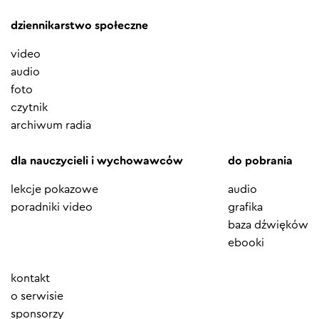
dziennikarstwo społeczne
video
audio
foto
czytnik
archiwum radia
dla nauczycieli i wychowawców
do pobrania
lekcje pokazowe
audio
poradniki video
grafika
baza dźwięków
ebooki
Element
kontakt
menu
o serwisie
sponsorzy