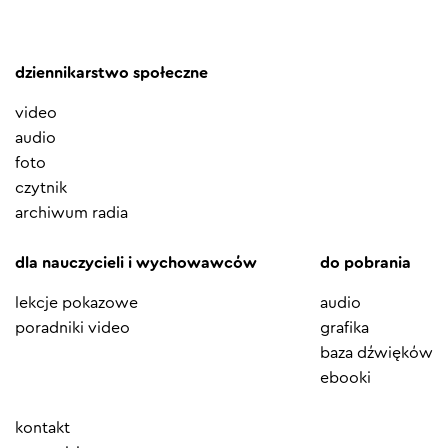
dziennikarstwo społeczne
video
audio
foto
czytnik
archiwum radia
dla nauczycieli i wychowawców
do pobrania
lekcje pokazowe
audio
poradniki video
grafika
baza dźwięków
ebooki
Element
kontakt
menu