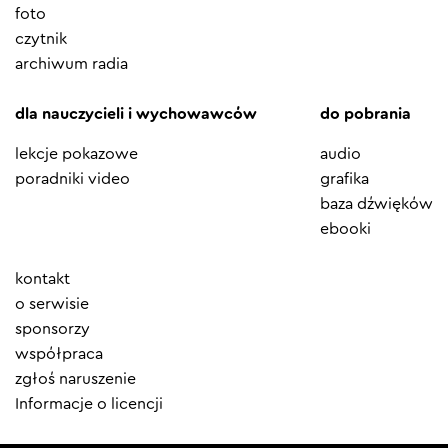
foto
czytnik
archiwum radia
dla nauczycieli i wychowawców
do pobrania
lekcje pokazowe
audio
poradniki video
grafika
baza dźwięków
ebooki
Element
kontakt
menu
o serwisie
sponsorzy
współpraca
zgłoś naruszenie
Informacje o licencji