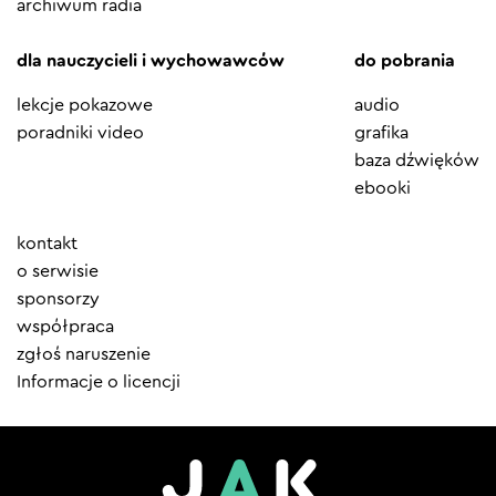
archiwum radia
dla nauczycieli i wychowawców
do pobrania
lekcje pokazowe
audio
poradniki video
grafika
baza dźwięków
ebooki
Element
kontakt
menu
o serwisie
sponsorzy
współpraca
zgłoś naruszenie
Informacje o licencji