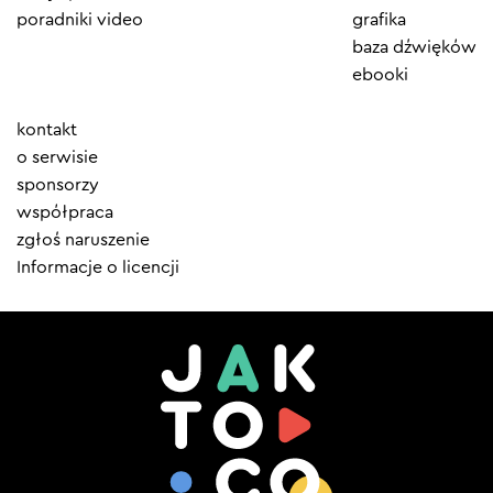
poradniki video
grafika
baza dźwięków
ebooki
Element
kontakt
menu
o serwisie
sponsorzy
współpraca
zgłoś naruszenie
Informacje o licencji