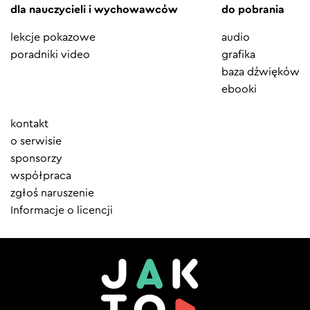
dla nauczycieli i wychowawców
do pobrania
lekcje pokazowe
audio
poradniki video
grafika
baza dźwięków
ebooki
Element
kontakt
menu
o serwisie
sponsorzy
współpraca
zgłoś naruszenie
Informacje o licencji