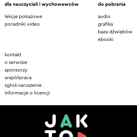
dla nauczycieli i wychowawców
do pobrania
lekcje pokazowe
audio
poradniki video
grafika
baza dźwięków
ebooki
Element
kontakt
menu
o serwisie
sponsorzy
współpraca
zgłoś naruszenie
Informacje o licencji