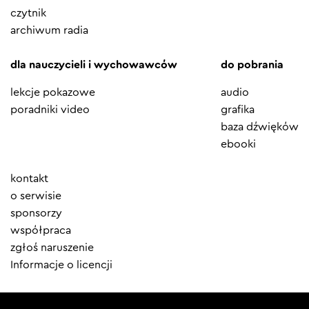
czytnik
archiwum radia
dla nauczycieli i wychowawców
do pobrania
lekcje pokazowe
audio
poradniki video
grafika
baza dźwięków
ebooki
Element
kontakt
menu
o serwisie
sponsorzy
współpraca
zgłoś naruszenie
Informacje o licencji