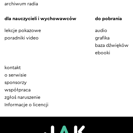
archiwum radia
dla nauczycieli i wychowawców
do pobrania
lekcje pokazowe
audio
poradniki video
grafika
baza dźwięków
ebooki
Element
kontakt
menu
o serwisie
sponsorzy
współpraca
zgłoś naruszenie
Informacje o licencji