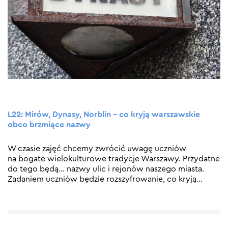
L22: Mirów, Dynasy, Norblin – co kryją warszawskie
obco brzmiące nazwy
W czasie zajęć chcemy zwrócić uwagę uczniów
na bogate wielokulturowe tradycje Warszawy. Przydatne
do tego będą… nazwy ulic i rejonów naszego miasta.
Zadaniem uczniów będzie rozszyfrowanie, co kryją
…