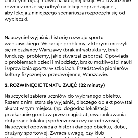
o których będą mówić na kolejnej lekcji. Wprowadzenie
również może się odbyć na lekcji poprzedzającej,
aby lekcja z niniejszego scenariusza rozpoczęła się od
wycieczki.
Nauczyciel wyjaśnia historię rozwoju sportu
warszawskiego. Wskazuje problemy, z którymi mierzyli
się mieszkańcy Warszawy (brak infrastruktury, brak
funduszy, problemy, jakie stwarzał zaborca). Opowiada
o problemach dzieci i młodzieży, braku możliwości nauki
i uprawiania sportu w szkołach. Przedstawia pionierów
kultury fizycznej w przedwojennej Warszawie.
2. ROZWINIĘCIE TEMATU ZAJĘĆ (22 minuty)
Nauczyciel zabiera uczniów do wybranego obiektu.
Razem z nimi stara się wyjaśnić, dlaczego obiekt powstał
akurat w tym miejscu (np. dogodna lokalizacja,
przekazanie gruntów przez magistrat, uwarunkowania
dotyczące lokalnej społeczności czy narodowości).
Nauczyciel opowiada o historii danego obiektu, klubu,
drużyny sportowej. Zwraca uwagę, czy klub