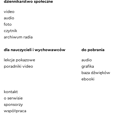
dziennikarstwo społeczne
video
audio
foto
czytnik
archiwum radia
dla nauczycieli i wychowawców
do pobrania
lekcje pokazowe
audio
poradniki video
grafika
baza dźwięków
ebooki
Element
kontakt
menu
o serwisie
sponsorzy
współpraca