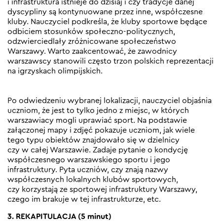
i infrastruktura istnieje do dzisiaj i czy tradycje danej
dyscypliny są kontynuowane przez inne, współczesne
kluby. Nauczyciel podkreśla, że kluby sportowe będące
odbiciem stosunków społeczno-politycznych,
odzwierciedlały zróżnicowane społeczeństwo
Warszawy. Warto zaakcentować, że zawodnicy
warszawscy stanowili często trzon polskich reprezentacji
na igrzyskach olimpijskich.
Po odwiedzeniu wybranej lokalizacji, nauczyciel objaśnia
uczniom, że jest to tylko jedno z miejsc, w których
warszawiacy mogli uprawiać sport. Na podstawie
załączonej mapy i zdjęć pokazuje uczniom, jak wiele
tego typu obiektów znajdowało się w dzielnicy
czy w całej Warszawie. Zadaje pytanie o kondycję
współczesnego warszawskiego sportu i jego
infrastruktury. Pyta uczniów, czy znają nazwy
współczesnych lokalnych klubów sportowych,
czy korzystają ze sportowej infrastruktury Warszawy,
czego im brakuje w tej infrastrukturze, etc.
3. REKAPITULACJA (5 minut)