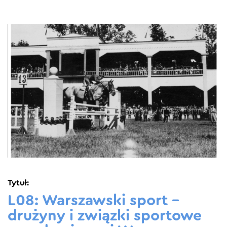
Tytuł:
L08: Warszawski sport –
drużyny i związki sportowe