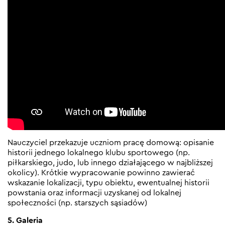
Nauczyciel przekazuje uczniom pracę domową: opisanie
historii jednego lokalnego klubu sportowego (np.
piłkarskiego, judo, lub innego działającego w najbliższej
okolicy). Krótkie wypracowanie powinno zawierać
wskazanie lokalizacji, typu obiektu, ewentualnej historii
powstania oraz informacji uzyskanej od lokalnej
społeczności (np. starszych sąsiadów)
5. Galeria