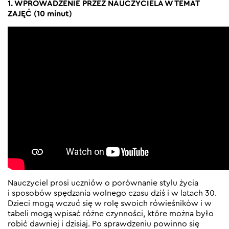
1. WPROWADZENIE PRZEZ NAUCZYCIELA W TEMAT
ZAJĘĆ (10 minut)
Nauczyciel prosi uczniów o porównanie stylu życia
i sposobów spędzania wolnego czasu dziś i w latach 30.
Dzieci mogą wczuć się w rolę swoich rówieśników i w
tabeli mogą wpisać różne czynności, które można było
robić dawniej i dzisiaj. Po sprawdzeniu powinno się