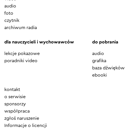
audio
foto
czytnik
archiwum radia
dla nauczycieli i wychowawców
do pobrania
lekcje pokazowe
audio
poradniki video
grafika
baza dźwięków
ebooki
Element
kontakt
menu
o serwisie
sponsorzy
współpraca
zgłoś naruszenie
Informacje o licencji