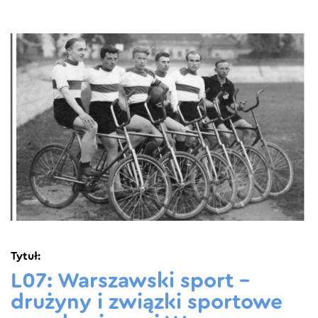
Tytuł:
L07: Warszawski sport –
drużyny i związki sportowe