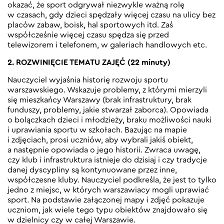
okazać, że sport odgrywał niezwykle ważną rolę
w czasach, gdy dzieci spędzały więcej czasu na ulicy bez
placów zabaw, boisk, hal sportowych itd. Zaś
współcześnie więcej czasu spędza się przed
telewizorem i telefonem, w galeriach handlowych etc.
2. ROZWINIĘCIE TEMATU ZAJĘĆ (22 minuty)
Nauczyciel wyjaśnia historię rozwoju sportu
warszawskiego. Wskazuje problemy, z którymi mierzyli
się mieszkańcy Warszawy (brak infrastruktury, brak
funduszy, problemy, jakie stwarzał zaborca). Opowiada
o bolączkach dzieci i młodzieży, braku możliwości nauki
i uprawiania sportu w szkołach. Bazując na mapie
i zdjęciach, prosi uczniów, aby wybrali jakiś obiekt,
a następnie opowiada o jego historii. Zwraca uwagę,
czy klub i infrastruktura istnieje do dzisiaj i czy tradycje
danej dyscypliny są kontynuowane przez inne,
współczesne kluby. Nauczyciel podkreśla, że jest to tylko
jedno z miejsc, w których warszawiacy mogli uprawiać
sport. Na podstawie załączonej mapy i zdjęć pokazuje
uczniom, jak wiele tego typu obiektów znajdowało się
w dzielnicy czy w całej Warszawie.