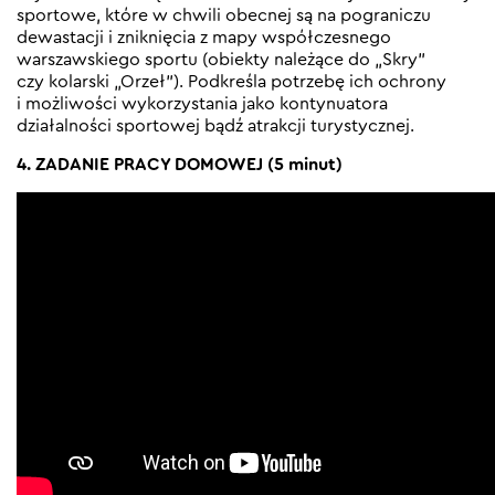
sportowe, które w chwili obecnej są na pograniczu
dewastacji i zniknięcia z mapy współczesnego
warszawskiego sportu (obiekty należące do „Skry”
czy kolarski „Orzeł”). Podkreśla potrzebę ich ochrony
i możliwości wykorzystania jako kontynuatora
działalności sportowej bądź atrakcji turystycznej.
4. ZADANIE PRACY DOMOWEJ (5 minut)