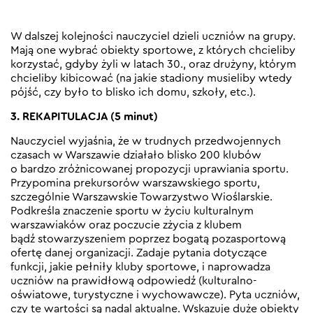
W dalszej kolejności nauczyciel dzieli uczniów na grupy.
Mają one wybrać obiekty sportowe, z których chcieliby
korzystać, gdyby żyli w latach 30., oraz drużyny, którym
chcieliby kibicować (na jakie stadiony musieliby wtedy
pójść, czy było to blisko ich domu, szkoły, etc.).
3. REKAPITULACJA (5 minut)
Nauczyciel wyjaśnia, że w trudnych przedwojennych
czasach w Warszawie działało blisko 200 klubów
o bardzo zróżnicowanej propozycji uprawiania sportu.
Przypomina prekursorów warszawskiego sportu,
szczególnie Warszawskie Towarzystwo Wioślarskie.
Podkreśla znaczenie sportu w życiu kulturalnym
warszawiaków oraz poczucie zżycia z klubem
bądź stowarzyszeniem poprzez bogatą pozasportową
ofertę danej organizacji. Zadaje pytania dotyczące
funkcji, jakie pełniły kluby sportowe, i naprowadza
uczniów na prawidłową odpowiedź (kulturalno-
oświatowe, turystyczne i wychowawcze). Pyta uczniów,
czy te wartości są nadal aktualne. Wskazuje duże obiekty