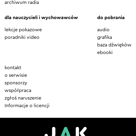
archiwum radia
dla nauczycieli i wychowawców
do pobrania
lekcje pokazowe
audio
poradniki video
grafika
baza dźwięków
ebooki
Element
kontakt
menu
o serwisie
sponsorzy
współpraca
zgłoś naruszenie
Informacje o licencji