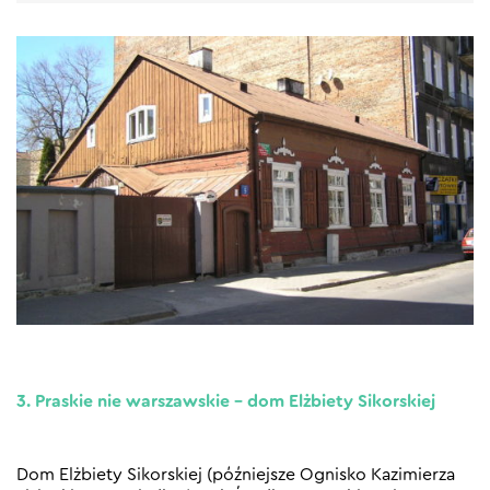
3. Praskie nie warszawskie – dom Elżbiety Sikorskiej
Dom Elżbiety Sikorskiej (późniejsze Ognisko Kazimierza