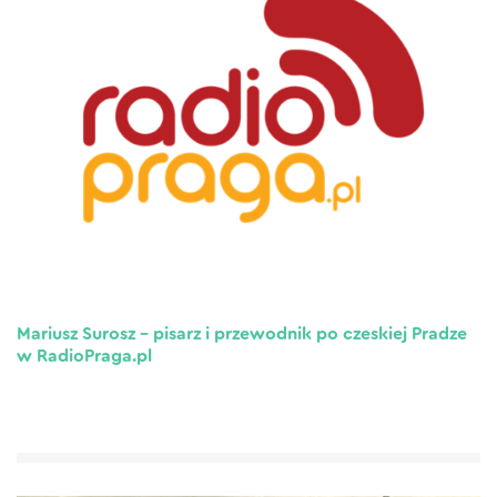
Mariusz Surosz – pisarz i przewodnik po czeskiej Pradze
w RadioPraga.pl