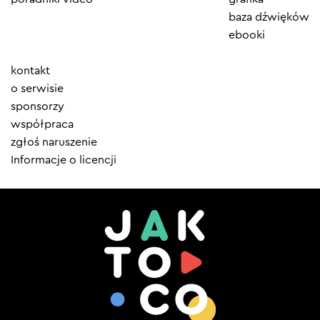
baza dźwięków
ebooki
Element
kontakt
menu
o serwisie
sponsorzy
współpraca
zgłoś naruszenie
Informacje o licencji