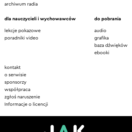
archiwum radia
dla nauczycieli i wychowawców
do pobrania
lekcje pokazowe
audio
poradniki video
grafika
baza dźwięków
ebooki
Element
kontakt
menu
o serwisie
sponsorzy
współpraca
zgłoś naruszenie
Informacje o licencji