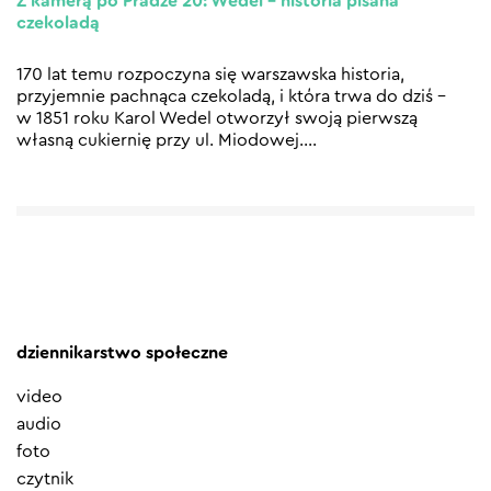
Z kamerą po Pradze 20: Wedel – historia pisana
czekoladą
170 lat temu rozpoczyna się warszawska historia,
przyjemnie pachnąca czekoladą, i która trwa do dziś –
w 1851 roku Karol Wedel otworzył swoją pierwszą
własną cukiernię przy ul. Miodowej.
…
dziennikarstwo społeczne
video
audio
foto
czytnik