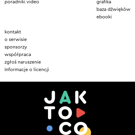
poradniki video
grafika
baza dźwięków
ebooki
Element
kontakt
menu
o serwisie
sponsorzy
współpraca
zgłoś naruszenie
Informacje o licencji