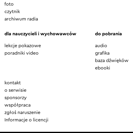
foto
czytnik
archiwum radia
dla nauczycieli i wychowawców
do pobrania
lekcje pokazowe
audio
poradniki video
grafika
baza dźwięków
ebooki
Element
kontakt
menu
o serwisie
sponsorzy
współpraca
zgłoś naruszenie
Informacje o licencji