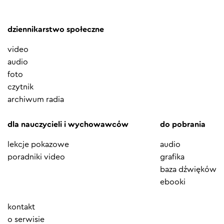
dziennikarstwo społeczne
video
audio
foto
czytnik
archiwum radia
dla nauczycieli i wychowawców
do pobrania
lekcje pokazowe
audio
poradniki video
grafika
baza dźwięków
ebooki
Element
kontakt
menu
o serwisie