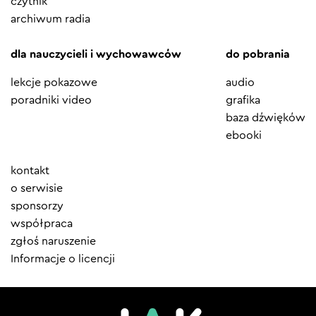
czytnik
archiwum radia
dla nauczycieli i wychowawców
do pobrania
lekcje pokazowe
audio
poradniki video
grafika
baza dźwięków
ebooki
Element
kontakt
menu
o serwisie
sponsorzy
współpraca
zgłoś naruszenie
Informacje o licencji