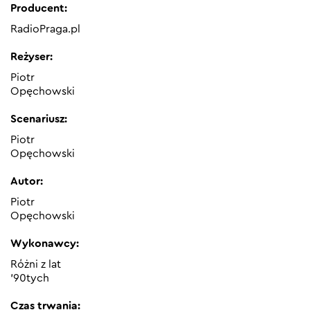
Producent:
RadioPraga.pl
Reżyser:
Piotr
Opęchowski
Scenariusz:
Piotr
Opęchowski
Autor:
Piotr
Opęchowski
Wykonawcy:
Różni z lat
'90tych
Czas trwania: