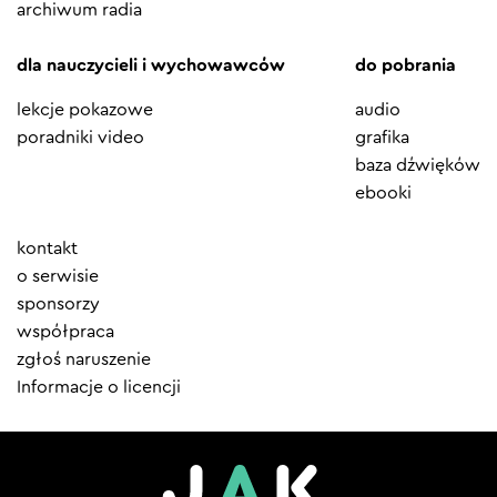
archiwum radia
dla nauczycieli i wychowawców
do pobrania
lekcje pokazowe
audio
poradniki video
grafika
baza dźwięków
ebooki
Element
kontakt
menu
o serwisie
sponsorzy
współpraca
zgłoś naruszenie
Informacje o licencji