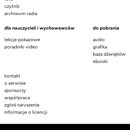
czytnik
archiwum radia
dla nauczycieli i wychowawców
do pobrania
lekcje pokazowe
audio
poradniki video
grafika
baza dźwięków
ebooki
Element
kontakt
menu
o serwisie
sponsorzy
współpraca
zgłoś naruszenie
Informacje o licencji