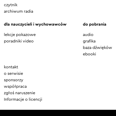
czytnik
archiwum radia
dla nauczycieli i wychowawców
do pobrania
lekcje pokazowe
audio
poradniki video
grafika
baza dźwięków
ebooki
Element
kontakt
menu
o serwisie
sponsorzy
współpraca
zgłoś naruszenie
Informacje o licencji