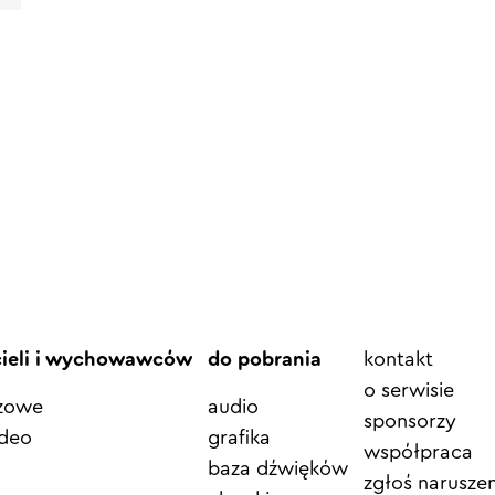
Element
cieli i wychowawców
do pobrania
kontakt
menu
o serwisie
azowe
audio
sponsorzy
ideo
grafika
współpraca
baza dźwięków
zgłoś naruszen