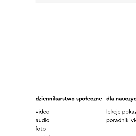
dziennikarstwo społeczne
dla nauczy
video
lekcje pok
audio
poradniki v
foto