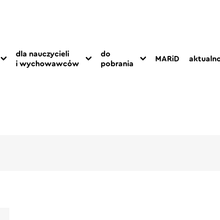
dla nauczycieli
do
MARiD
aktualno
i wychowawców
pobrania