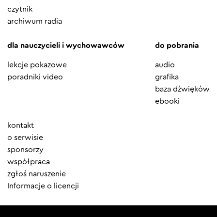
czytnik
archiwum radia
dla nauczycieli i wychowawców
do pobrania
lekcje pokazowe
audio
poradniki video
grafika
baza dźwięków
ebooki
Element
kontakt
menu
o serwisie
sponsorzy
współpraca
zgłoś naruszenie
Informacje o licencji