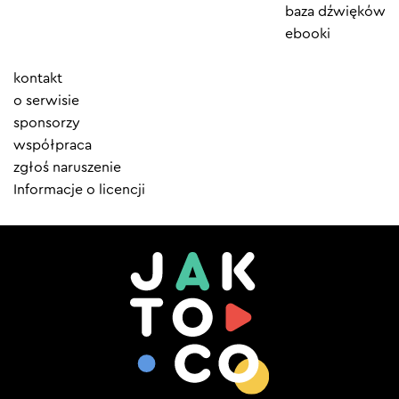
baza dźwięków
ebooki
Element
kontakt
menu
o serwisie
sponsorzy
współpraca
zgłoś naruszenie
Informacje o licencji