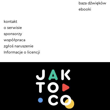
baza dźwięków
ebooki
Element
kontakt
menu
o serwisie
sponsorzy
współpraca
zgłoś naruszenie
Informacje o licencji