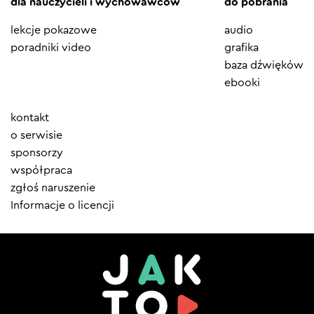
dla nauczycieli i wychowawców
do pobrania
lekcje pokazowe
audio
poradniki video
grafika
baza dźwięków
ebooki
Element
kontakt
menu
o serwisie
sponsorzy
współpraca
zgłoś naruszenie
Informacje o licencji