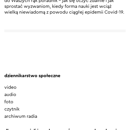
do Waszych rąk poradnik – jak się uczyć zdalnie i jak
sprostać wyzwaniom, kiedy forma nauki jest wciąż
wielką niewiadomą z powodu ciągłej epidemii Covid-19.
dziennikarstwo społeczne
video
audio
foto
czytnik
archiwum radia