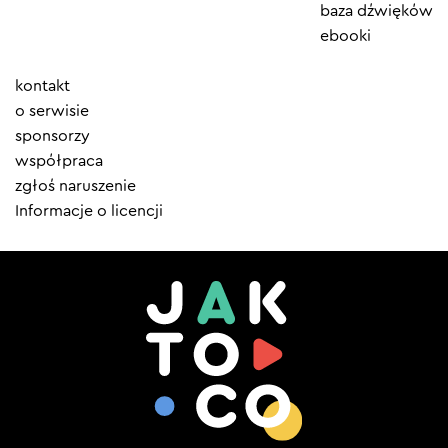
baza dźwięków
ebooki
Element
kontakt
menu
o serwisie
sponsorzy
współpraca
zgłoś naruszenie
Informacje o licencji