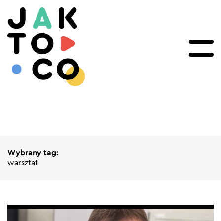
Wybrany tag:
warsztat