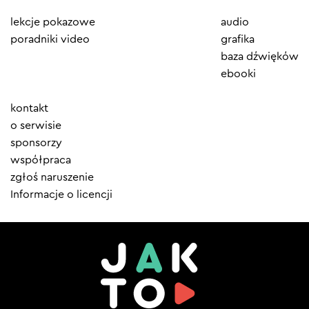
lekcje pokazowe
audio
poradniki video
grafika
baza dźwięków
ebooki
Element
kontakt
menu
o serwisie
sponsorzy
współpraca
zgłoś naruszenie
Informacje o licencji