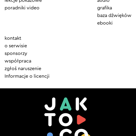
lekcje pokazowe
audio
poradniki video
grafika
baza dźwięków
ebooki
Element
kontakt
menu
o serwisie
sponsorzy
współpraca
zgłoś naruszenie
Informacje o licencji