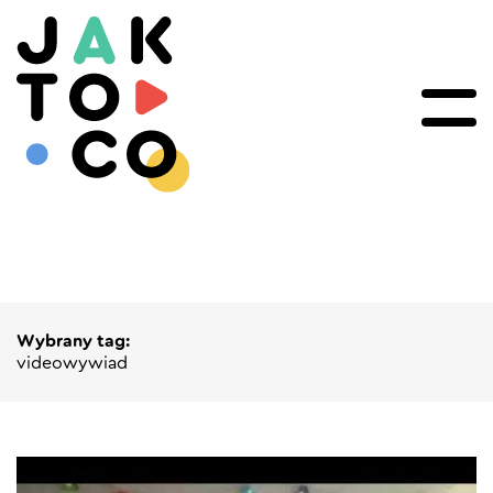
Wybrany tag:
videowywiad