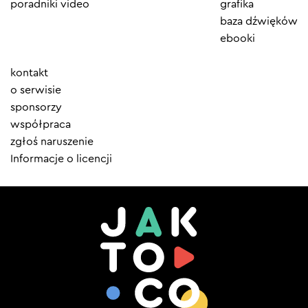
poradniki video
grafika
baza dźwięków
ebooki
Element
kontakt
menu
o serwisie
sponsorzy
współpraca
zgłoś naruszenie
Informacje o licencji