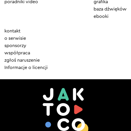
poradniki video
grafika
baza dźwięków
ebooki
Element
kontakt
menu
o serwisie
sponsorzy
współpraca
zgłoś naruszenie
Informacje o licencji