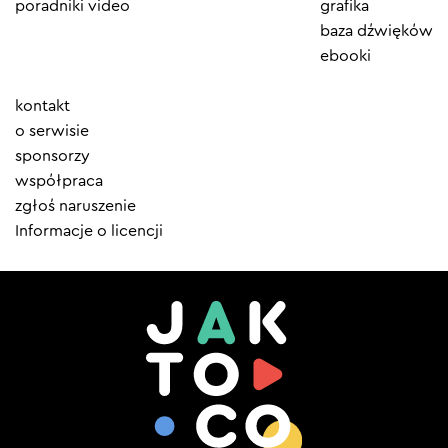
poradniki video
grafika
baza dźwięków
ebooki
Element
kontakt
menu
o serwisie
sponsorzy
współpraca
zgłoś naruszenie
Informacje o licencji