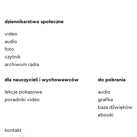
dziennikarstwo społeczne
video
audio
foto
czytnik
archiwum radia
dla nauczycieli i wychowawców
do pobrania
lekcje pokazowe
audio
poradniki video
grafika
baza dźwięków
ebooki
Element
kontakt
menu