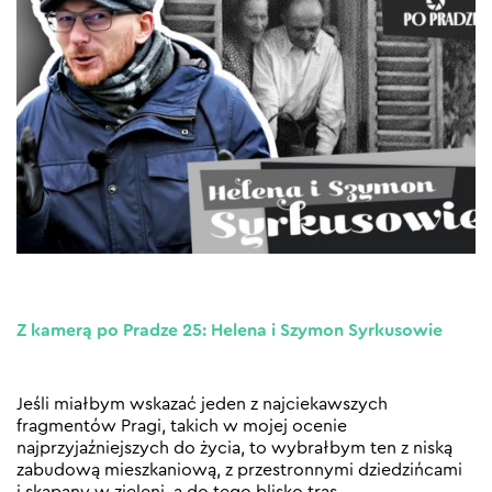
Z kamerą po Pradze 25: Helena i Szymon Syrkusowie
Jeśli miałbym wskazać jeden z najciekawszych
fragmentów Pragi, takich w mojej ocenie
najprzyjaźniejszych do życia, to wybrałbym ten z niską
zabudową mieszkaniową, z przestronnymi dziedzińcami
i skąpany w zieleni, a do tego blisko tras