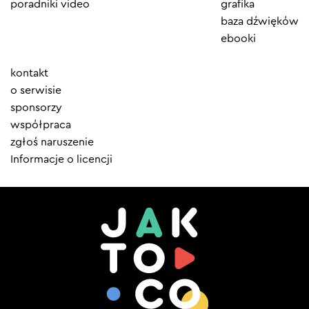
poradniki video
grafika
baza dźwięków
ebooki
Element
kontakt
menu
o serwisie
sponsorzy
współpraca
zgłoś naruszenie
Informacje o licencji