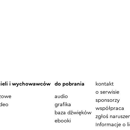
Element
cieli i wychowawców
do pobrania
kontakt
menu
o serwisie
azowe
audio
sponsorzy
ideo
grafika
współpraca
baza dźwięków
zgłoś naruszen
ebooki
Informacje o li