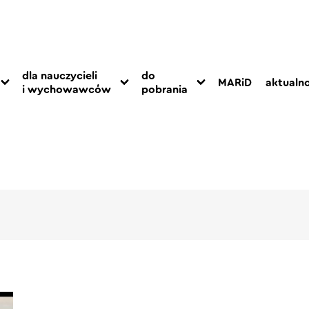
dla nauczycieli
do
MARiD
aktualno
i wychowawców
pobrania