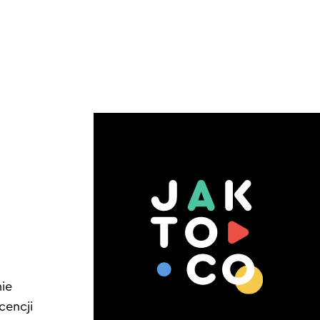
ie
cencji