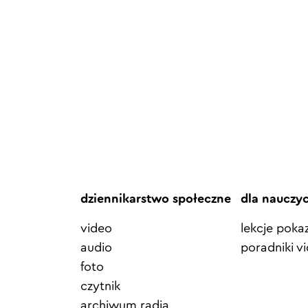
dziennikarstwo społeczne
dla nauczy
video
lekcje pok
audio
poradniki v
foto
czytnik
archiwum radia