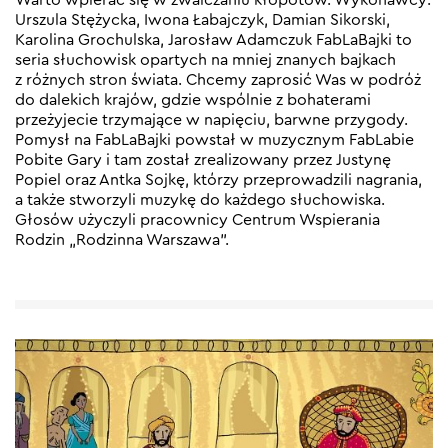
Urszula Stężycka, Iwona Łabajczyk, Damian Sikorski,
Karolina Grochulska, Jarosław Adamczuk FabLaBajki to
seria słuchowisk opartych na mniej znanych bajkach
z różnych stron świata. Chcemy zaprosić Was w podróż
do dalekich krajów, gdzie wspólnie z bohaterami
przeżyjecie trzymające w napięciu, barwne przygody.
Pomysł na FabLaBajki powstał w muzycznym FabLabie
Pobite Gary i tam został zrealizowany przez Justynę
Popiel oraz Antka Sojkę, którzy przeprowadzili nagrania,
a także stworzyli muzykę do każdego słuchowiska.
Głosów użyczyli pracownicy Centrum Wspierania
Rodzin „Rodzinna Warszawa”.