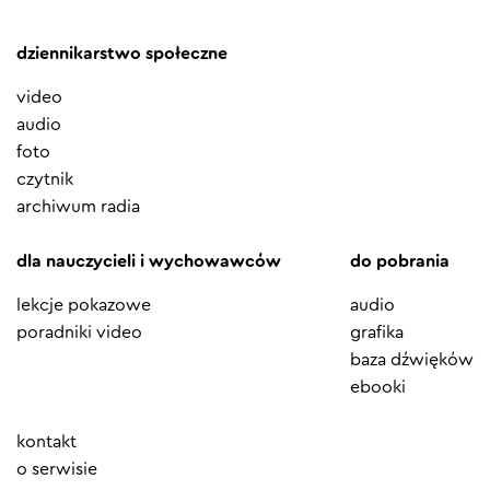
dziennikarstwo społeczne
video
audio
foto
czytnik
archiwum radia
dla nauczycieli i wychowawców
do pobrania
lekcje pokazowe
audio
poradniki video
grafika
baza dźwięków
ebooki
Element
kontakt
menu
o serwisie