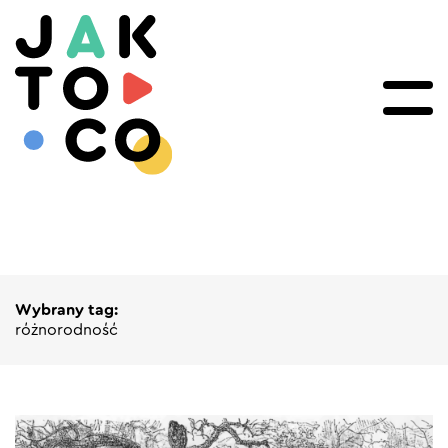
Wybrany tag:
różnorodność