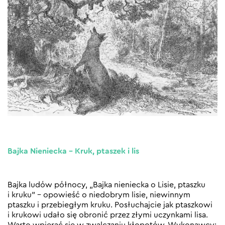
Bajka Nieniecka – Kruk, ptaszek i lis
Bajka ludów północy, „Bajka nieniecka o Lisie, ptaszku
i kruku” – opowieść o niedobrym lisie, niewinnym
ptaszku i przebiegłym kruku. Posłuchajcie jak ptaszkowi
i krukowi udało się obronić przez złymi uczynkami lisa.
Warto wpierać się w zwalczaniu kłopotów. Wykonawcy: