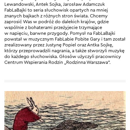
Lewandowski, Antek Sojka, Jarosław Adamczuk
FabLaBajki to seria słuchowisk opartych na mniej
znanych bajkach z różnych stron świata. Chcemy
zaprosić Was w podróż do dalekich krajów, gdzie
wspólnie z bohaterami przeżyjecie trzymające
w napięciu, barwne przygody. Pomysł na FabLaBajki
powstał w muzycznym FabLabie Pobite Gary i tam został
zrealizowany przez Justynę Popiel oraz Antka Sojkę,
którzy przeprowadzili nagrania, a także stworzyli muzykę
do każdego słuchowiska. Głosów użyczyli pracownicy
Centrum Wspierania Rodzin „Rodzinna Warszawa”.