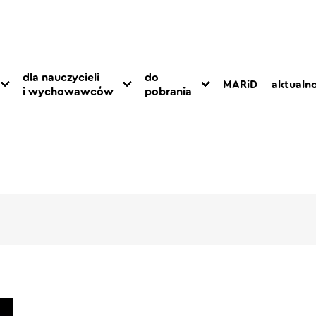
dla nauczycieli
do
MARiD
aktualno
i wychowawców
pobrania