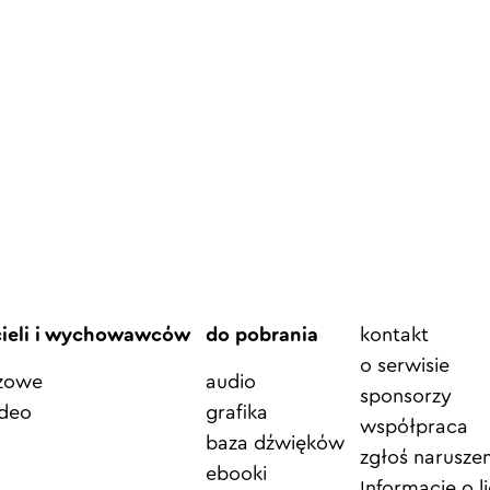
Element
cieli i wychowawców
do pobrania
kontakt
menu
o serwisie
azowe
audio
sponsorzy
ideo
grafika
współpraca
baza dźwięków
zgłoś naruszen
ebooki
Informacje o li