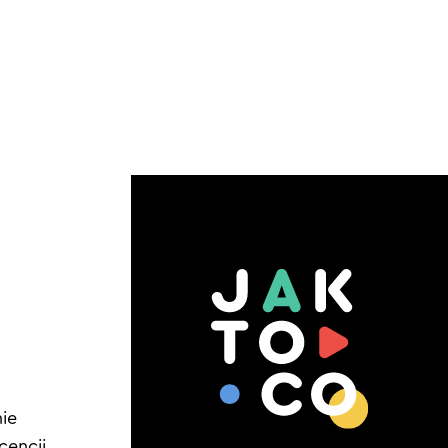
ie
cencji