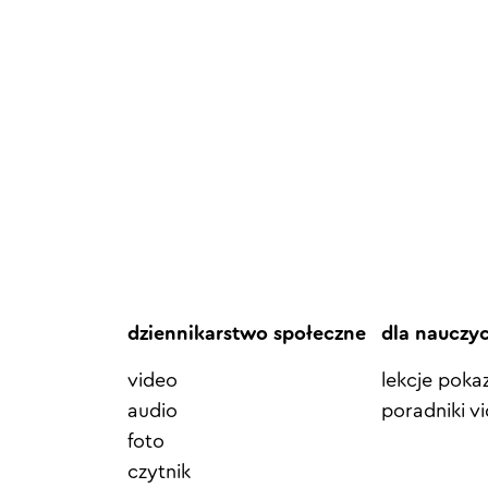
dziennikarstwo społeczne
dla nauczy
video
lekcje pok
audio
poradniki v
foto
czytnik