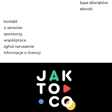
baza dźwięków
ebooki
Element
kontakt
menu
o serwisie
sponsorzy
współpraca
zgłoś naruszenie
Informacje o licencji