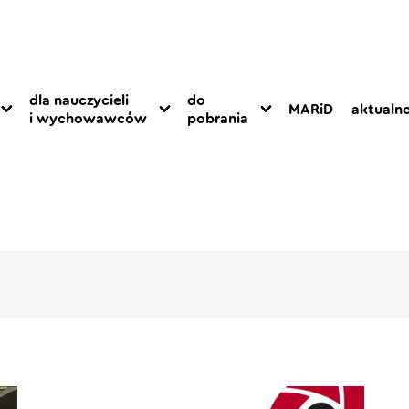
dla nauczycieli
do
MARiD
aktualno
i wychowawców
pobrania