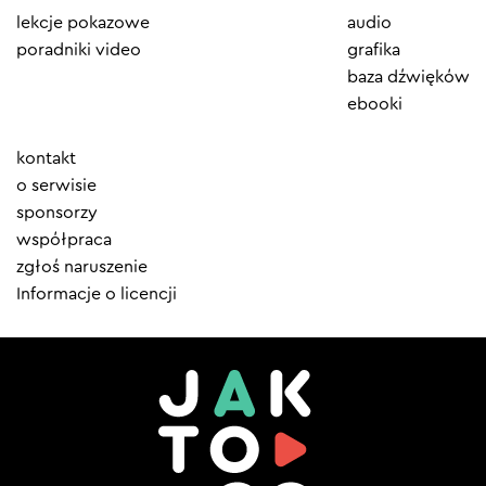
lekcje pokazowe
audio
poradniki video
grafika
baza dźwięków
ebooki
Element
kontakt
menu
o serwisie
sponsorzy
współpraca
zgłoś naruszenie
Informacje o licencji