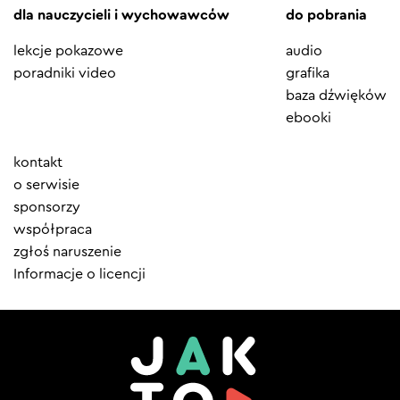
dla nauczycieli i wychowawców
do pobrania
lekcje pokazowe
audio
poradniki video
grafika
baza dźwięków
ebooki
Element
kontakt
menu
o serwisie
sponsorzy
współpraca
zgłoś naruszenie
Informacje o licencji