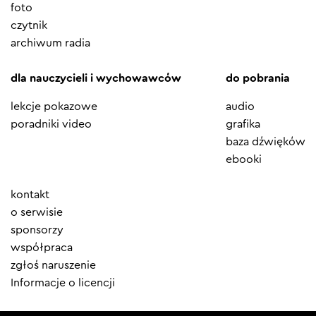
foto
czytnik
archiwum radia
dla nauczycieli i wychowawców
do pobrania
lekcje pokazowe
audio
poradniki video
grafika
baza dźwięków
ebooki
Element
kontakt
menu
o serwisie
sponsorzy
współpraca
zgłoś naruszenie
Informacje o licencji