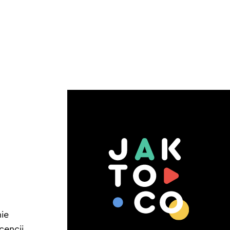
ie
cencji