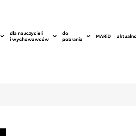
dla nauczycieli
do
MARiD
aktualno
i wychowawców
pobrania