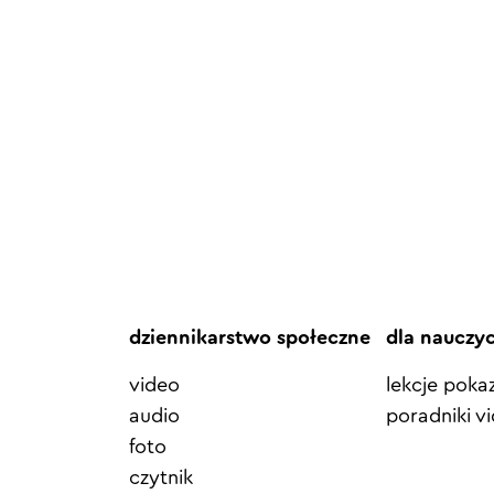
dziennikarstwo społeczne
dla nauczy
video
lekcje pok
audio
poradniki v
foto
czytnik