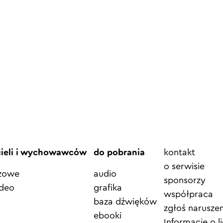
Element
cieli i wychowawców
do pobrania
kontakt
menu
o serwisie
azowe
audio
sponsorzy
ideo
grafika
współpraca
baza dźwięków
zgłoś naruszen
ebooki
Informacje o li